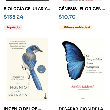
BIOLOGÍA CELULAR Y
GÉNESIS -EL ORIGEN
MOLECULARC -
DE LAS SOCIEDADES-
$
138,24
$
10,70
CONCEPTOS Y
EXPERIMENTOS- 7ED
Agotado
¡Últimas unidades!
INGENIO DE LOS
DESAPARICIÓN DE LAS