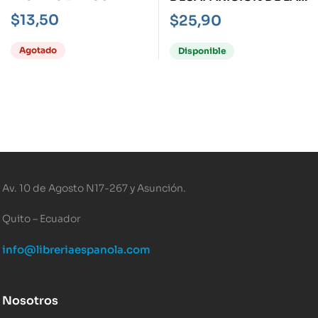
PÁJAROS, EL
MARIPOSAS, LA
$
13,50
$
25,90
Agotado
Disponible
Av. 10 de Agosto N17-267 y Asunción.
Quito – Ecuador
info@libreriaespanola.com
Nosotros