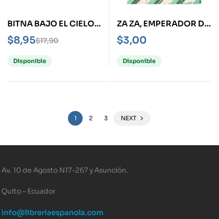
BITNA BAJO EL CIELO
ZA ZA, EMPERADOR DE
DE SEÚL
IBIZA
$
8,95
$
3,00
$
17,90
Disponible
Disponible
1
2
3
NEXT
Av. 10 de Agosto N17-267 y Asunción.
Quito – Ecuador
info@libreriaespanola.com