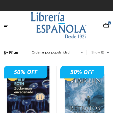
0
Filter
Show
50% OFF
50% OFF
-50%
-50%