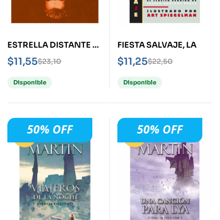
ESTRELLA DISTANTE -
FIESTA SALVAJE, LA
NOVELA GRÁFICA-
$
11,55
$
11,25
$
23,10
$
22,50
ROBERTO BOLAÑO
Disponible
Disponible
50% OFF
50% OFF
-50%
-50%