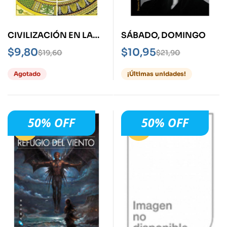
CIVILIZACIÓN EN LA
SÁBADO, DOMINGO
MIRADA, LA
$
9,80
$
10,95
$
19,60
$
21,90
Agotado
¡Últimas unidades!
50% OFF
50% OFF
-50%
-50%