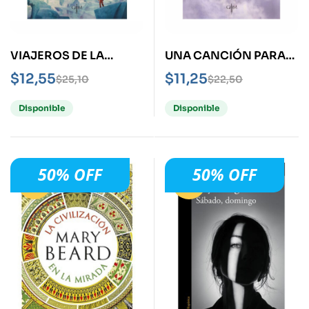
VIAJEROS DE LA
UNA CANCIÓN PARA
NOCHE -CIENCIA
LYA -CIENCIA FICCIÓN
$
12,55
$
11,25
$
25,10
$
22,50
FICCIÓN II-
I-
Disponible
Disponible
50% OFF
50% OFF
-50%
-50%