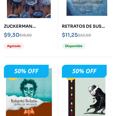
ZUCKERMAN
RETRATOS DE SUS
ENCADENADO
HIJOS -CUENTOS DE
$
9,30
$
11,25
$
18,60
$
22,50
LO EXTRAÑO-
Agotado
Disponible
50% OFF
50% OFF
-50%
-50%