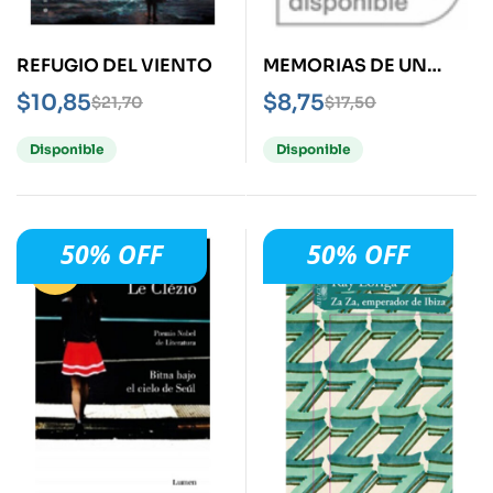
REFUGIO DEL VIENTO
MEMORIAS DE UN
HIJUEPUTA
$
10,85
$
8,75
$
21,70
$
17,50
Disponible
Disponible
50% OFF
50% OFF
-50%