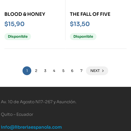
BLOOD & HONEY
THE FALL OF FIVE
$
15,90
$
13,50
Disponible
Disponible
1
2
3
4
5
6
7
NEXT
Av. 10 de Agosto N17-267 y Asunción.
Quito – Ecuador
info@libreriaespanola.com