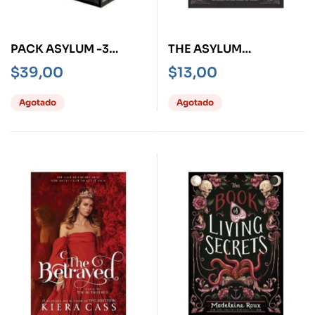
PACK ASYLUM -3
THE ASYLUM
BOOKS- (ASYLUM,
NOVELLAS, THE
$
39,00
$
13,00
SANCTUM,
SCARLETS, THE BONE
CATACOMB)
ARTISTS, THE WARDEN
Agotado
Agotado