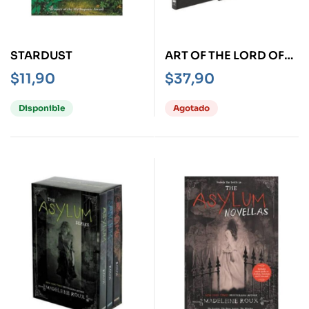
STARDUST
ART OF THE LORD OF
THE RINGS, THE
$
11,90
$
37,90
Disponible
Agotado