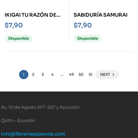
IKIGAI TU RAZÓN DE
SABIDURÍA SAMURAI
VIVIR
$
7,90
$
7,90
Disponible
Disponible
1
2
3
4
…
49
50
51
NEXT
Av. 10 de Agosto N17-267 y Asunción.
Quito – Ecuador
info@libreriaespanola.com