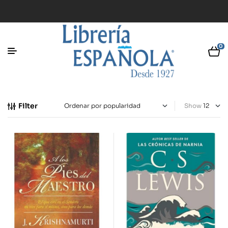
0
Filter
Show