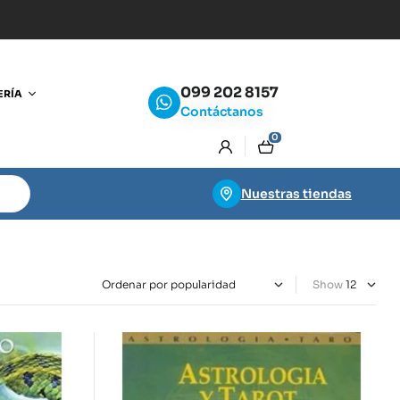
099 202 8157
ERÍA
Contáctanos
0
Nuestras tiendas
Show