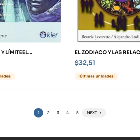
Y LÍMITEEL
EL ZODIACO Y LAS RELA
O Y LAS DEFENSAS DE
$
32,51
IDAD
dades!
¡Últimas unidades!
1
2
3
4
5
NEXT