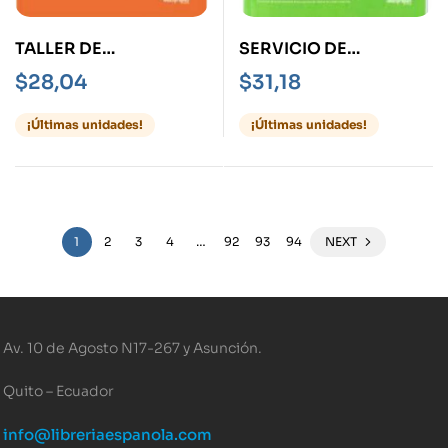
TALLER DE
SERVICIO DE
ANIMACIÓN
ASISTENCIA A
$
28,04
$
31,18
DOMICILIO
¡Últimas unidades!
¡Últimas unidades!
1
2
3
4
…
92
93
94
NEXT
Av. 10 de Agosto N17-267 y Asunción.
Quito – Ecuador
info@libreriaespanola.com