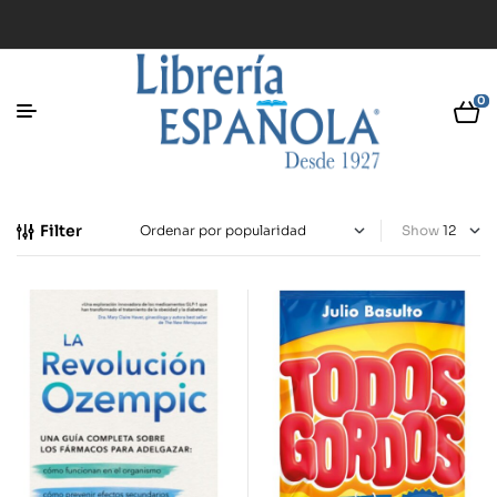
0
Filter
Show