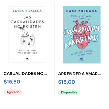
CASUALIDADES NO
APRENDER A AMAR
EXISTEN, LAS -
(ME)
$
15,50
$
15,00
ESPIRITUALIDAD PARA
ESCÉPTICOS-
Agotado
Disponible