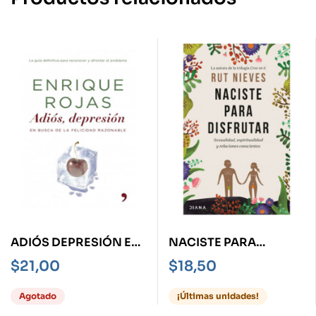
ADIÓS DEPRESIÓN EN
NACISTE PARA
BUSCA DE LA
DISFRUTAR
$
21,00
$
18,50
FELICIDAD
RAZONABLE
Agotado
¡Últimas unidades!