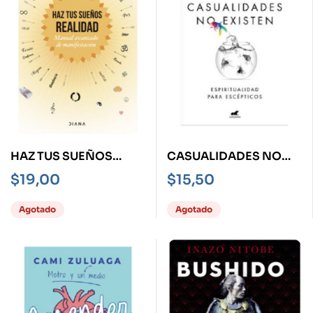
HAZ TUS SUEÑOS
CASUALIDADES NO
REALIDAD -MANUAL
EXISTEN, LAS -
$
19,00
$
15,50
AVANZADO DE
ESPIRITUALIDAD PARA
MANIFESTACIÓN-
ESCÉPTICOS-
Agotado
Agotado