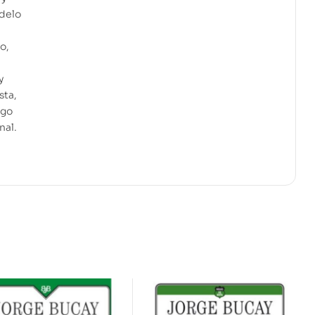
odelo
o,
y
sta,
zgo
nal.