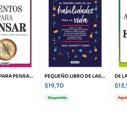
PARA PENSAR
PEQUEÑO LIBRO DE LAS
DE L
HAY UN
HABILIDADES PARA LA
EGOÍ
$
19,70
$
13
ARA CADA
VIDA, L L
ENRE
Disponible
Agot