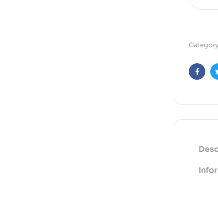
Category
Faceb
Desc
Info