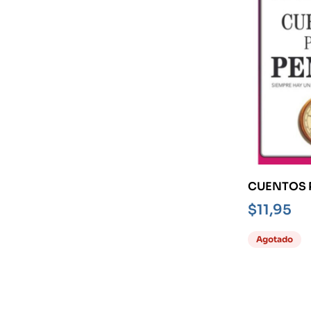
CUENTOS 
-SIEMPRE 
$
11,95
CUENTO P
QUIEN
Agotado