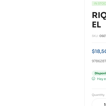
IN STO
RI
EL
SKU:
050
$
18,5
978628
Disponi
Hay e
Quantity