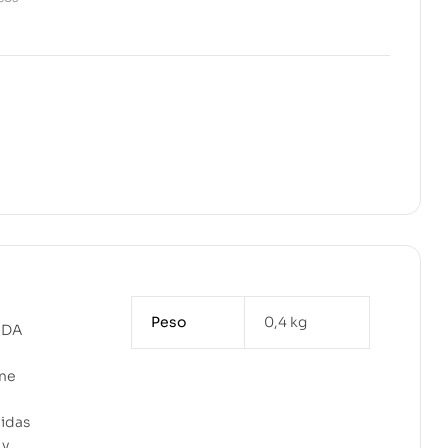
Peso
0,4 kg
UDA
ine
vidas
 y