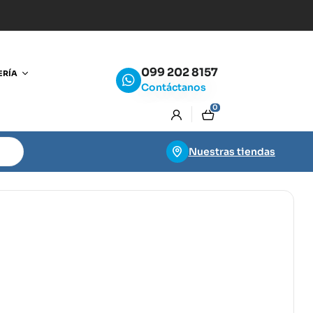
099 202 8157
ERÍA
Contáctanos
0
Nuestras tiendas