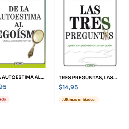
A AUTOESTIMA AL
TRES PREGUNTAS, LAS
SMO -UN DIÁLOGO
¿QUIÉN SOY? DÓNDE
,95
$
14,95
 TÚ Y YO
VOY? ¿Y CON QUIÉN?
ado
¡Últimas unidades!