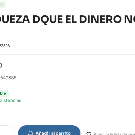
CK
QUEZA DQUE EL DINERO 
73328
0
7649385
ble
xistencias
Añadir al carrito
Añadir a la lista de de