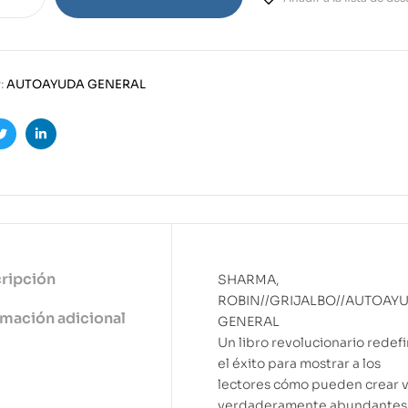
:
AUTOAYUDA GENERAL
ook
Twitter
Linkedin
ripción
SHARMA,
ROBIN//GRIJALBO//AUTOAY
rmación adicional
GENERAL
Un libro revolucionario redef
el éxito para mostrar a los
lectores cómo pueden crear 
verdaderamente abundantes