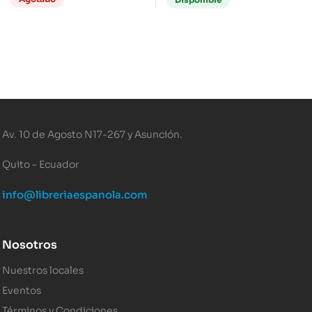
Av. 10 de Agosto N17-267 y Asunción.
Quito – Ecuador
info@libreriaespanola.com
Nosotros
Nuestros locales
Eventos
Términos y Condiciones