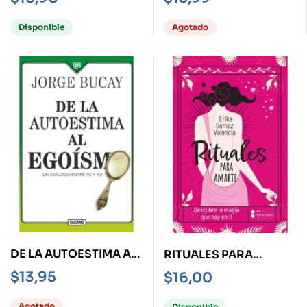
Disponible
Agotado
DE LA AUTOESTIMA AL
RITUALES PARA
EGOÍSMO -UN
AMARTE
$
13,95
$
16,00
DIÁLOGO ENRE TÚ Y
YO
Agotado
Disponible