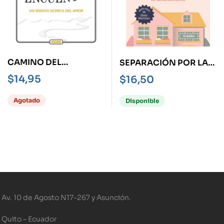
CAMINO DEL
SEPARACIÓN POR LAS
ENCUENTRO, EL -UN
BUENAS
$
14,95
$
16,50
ENSAYO ACERCA DEL
AMOR
Agotado
Disponible
Av. 10 de Agosto N17-267 y Asunción.
Quito – Ecuador