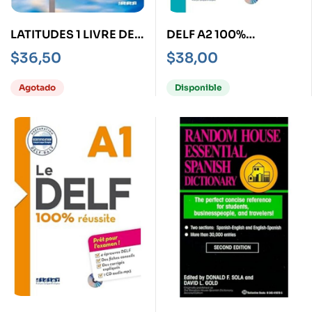
LATITUDES 1 LIVRE DE
DELF A2 100%
L’ELEVE + CD
REUSSITE, LE + CD
$
36,50
$
38,00
Agotado
Disponible