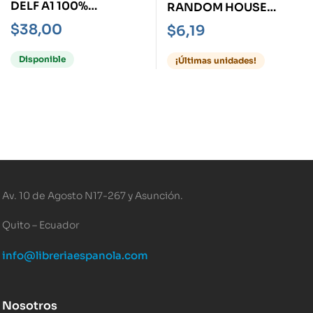
DELF A1 100%
RANDOM HOUSE
REUSSITE, LE + CD
ESSENTIAL SPANISH
$
38,00
$
6,19
DICTIONARY SECOND
EDITION
Disponible
¡Últimas unidades!
Av. 10 de Agosto N17-267 y Asunción.
Quito – Ecuador
info@libreriaespanola.com
Nosotros