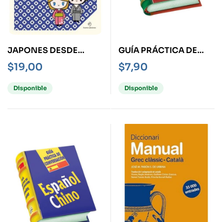
JAPONES DESDE
GUÍA PRÁCTICA DE
CERO
CONVERSACIÓN
$
19,00
$
7,90
ESPAÑOL –
PORTUGUÉS -
Disponible
Disponible
MINIBOOK-