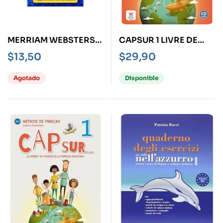
MERRIAM WEBSTERS
CAPSUR 1 LIVRE DE
DICTIONARY AND
L’ELEVE
$
13,50
$
29,90
THESAURUS
Agotado
Disponible