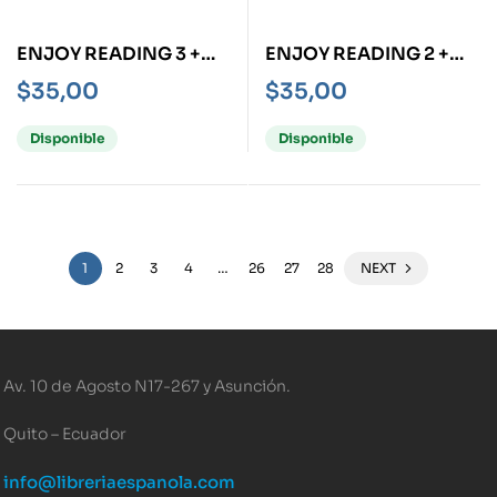
ENJOY READING 3 +
ENJOY READING 2 +
CD
CD
$
35,00
$
35,00
Disponible
Disponible
1
2
3
4
…
26
27
28
NEXT
Av. 10 de Agosto N17-267 y Asunción.
Quito – Ecuador
info@libreriaespanola.com