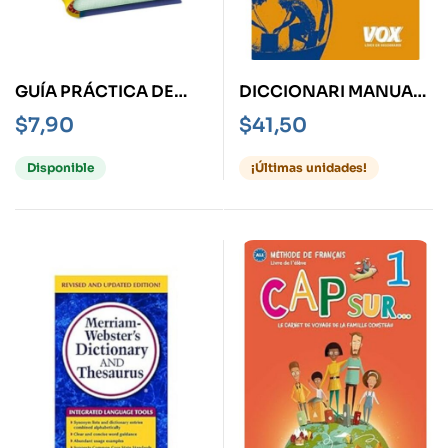
GUÍA PRÁCTICA DE
DICCIONARI MANUAL
CONVERSACIÓN
GREC C?LÁSSIC-
$
7,90
$
41,50
ESPAÑOL – CHINO -
CATALÁ
MINIBOOK-
Disponible
¡Últimas unidades!