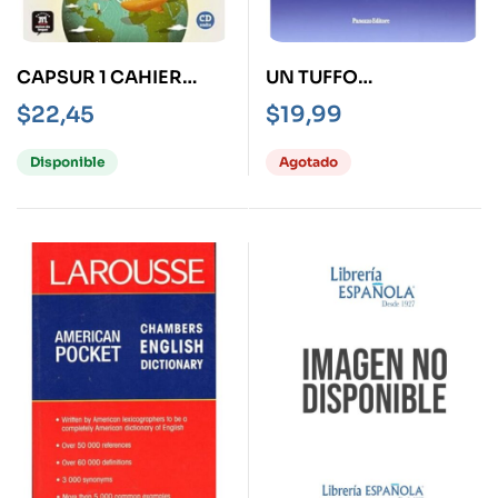
CAPSUR 1 CAHIER
UN TUFFO
D’ACTIVITES + CD
NELL▒AZZURRO 1
$
22,45
$
19,99
QUADERNO DEGLI
ESERCIZI
Disponible
Agotado