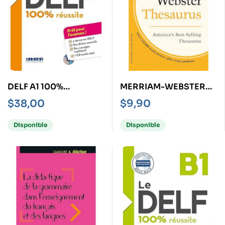
DELF A1 100%
MERRIAM-WEBSTER
REUSSITE, LE + CD
THESAURUS -NEW
$
38,00
$
9,90
EDITION 2023-
Disponible
Disponible