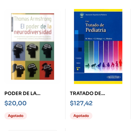
PODER DE LA
TRATADO DE
NEURODIVERSIDAD, EL
PEDIATRÍA – TOMO 2-
$
20,00
$
127,42
11ED
Agotado
Agotado