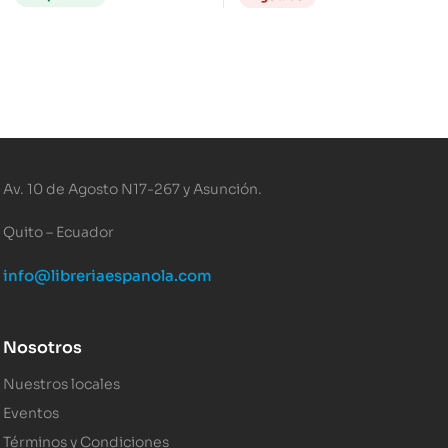
Av. 10 de Agosto N17-267 y Asunción.
Quito – Ecuador
info@libreriaespanola.com
Nosotros
Nuestros locales
Eventos
Términos y Condiciones