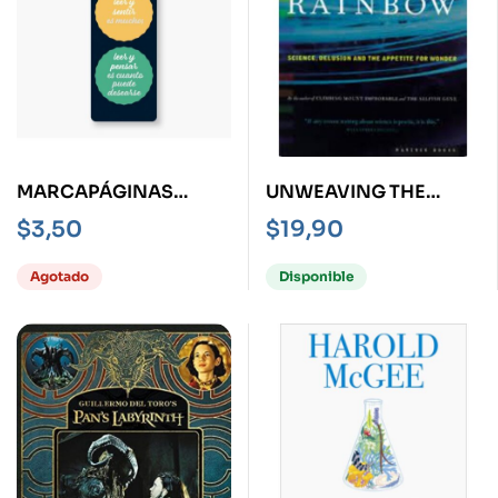
MARCAPÁGINAS
UNWEAVING THE
LITERARIO -LEER Y
RAINBOW
$
3,50
$
19,90
ENTENDER ES ALGO-
Agotado
Disponible