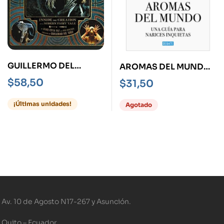
GUILLERMO DEL
AROMAS DEL MUNDO -
TORO’S PAN’S
UNA GUÍA PARA
$
58,50
$
31,50
LABYRINTH
NARICES INQUIETAS-
¡Últimas unidades!
Agotado
Av. 10 de Agosto N17-267 y Asunción.
Quito – Ecuador