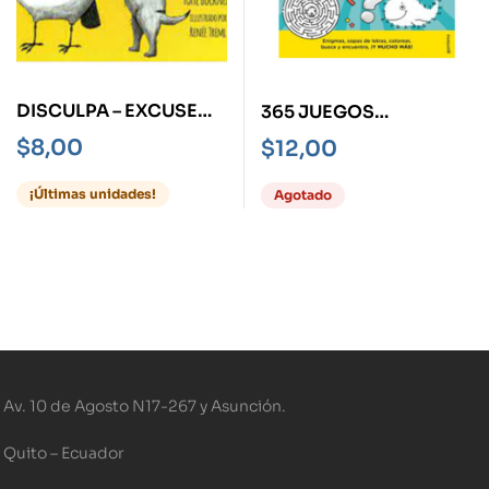
DISCULPA – EXCUSE
365 JUEGOS
ME -LIBRO BILINGÜE-
DIVERTIDOS PARA
$
8,00
$
12,00
NIÑOS Y NIÑAS -EL
GRAN LIBRO DE LOS
¡Últimas unidades!
Agotado
PASATIEMPOS-
Av. 10 de Agosto N17-267 y Asunción.
Quito – Ecuador