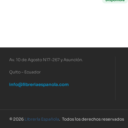
Av. 10 de Agosto N17-267 y Asunción.
Quito – Ecuador
info@libreriaespanola.com
© 2026
Librería Española
. Todos los derechos reservados