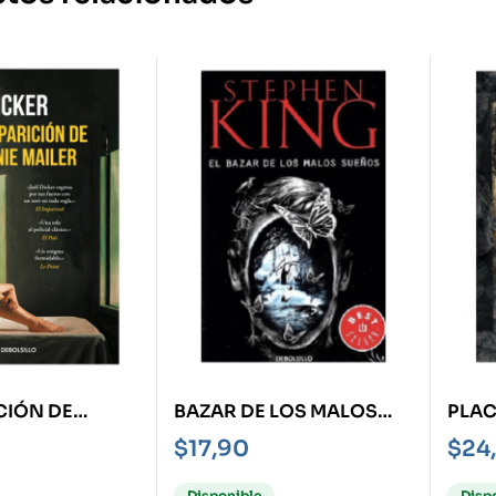
CIÓN DE
BAZAR DE LOS MALOS
PLAC
 MAILER, LA
SUEÑOS, EL
HIST
$
17,90
$
24
FAHR
Disponible
Disp