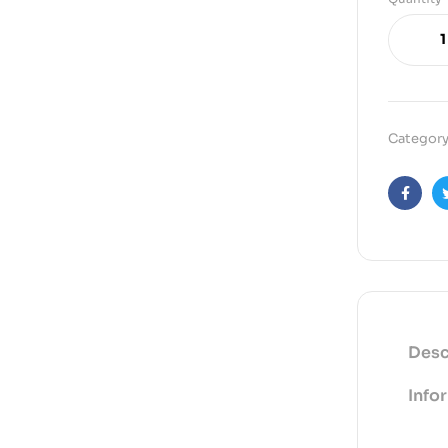
Category
Faceb
Desc
Info