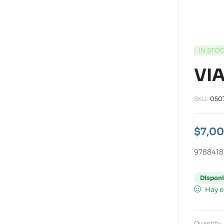
IN STO
VI
SKU:
050
$
7,00
9788418
Disponi
Hay e
Quantity