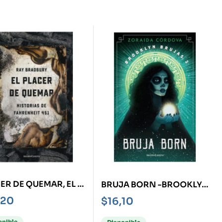
ER DE QUEMAR, EL -
BRUJA BORN -BROOKLYN
ORIAS DE
BRUJAS 2-
,20
$
16,10
ENHEIT 451-
onible