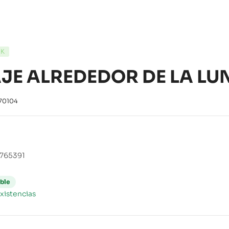
CK
AJE ALREDEDOR DE LA LU
70104
765391
ble
xistencias