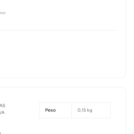
seos
TAS
Peso
0,15 kg
VA
a