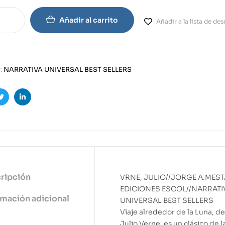
Añadir al carrito
Añadir a la lista de de
:
NARRATIVA UNIVERSAL BEST SELLERS
ook
Twitter
Linkedin
ripción
VRNE, JULIO//JORGE A.MES
EDICIONES ESCOL//NARRATI
rmación adicional
UNIVERSAL BEST SELLERS
Viaje alrededor de la Luna, de
Julio Verne, es un clásico de l