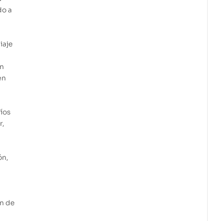
do a
iaje
n
en
íos
r,
ón,
ón de