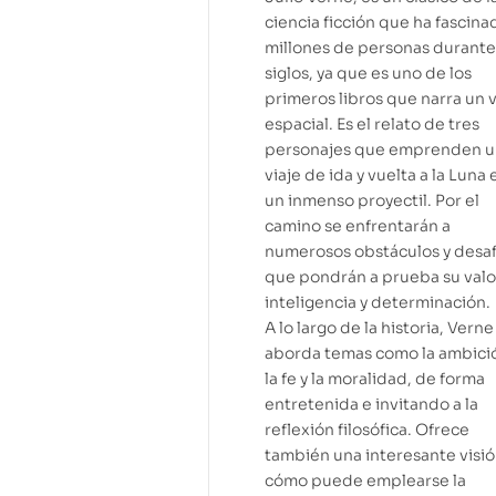
ciencia ficción que ha fascina
millones de personas durante
siglos, ya que es uno de los
primeros libros que narra un v
espacial. Es el relato de tres
personajes que emprenden u
viaje de ida y vuelta a la Luna 
un inmenso proyectil. Por el
camino se enfrentarán a
numerosos obstáculos y desaf
que pondrán a prueba su valo
inteligencia y determinación.
A lo largo de la historia, Verne
aborda temas como la ambici
la fe y la moralidad, de forma
entretenida e invitando a la
reflexión filosófica. Ofrece
también una interesante visi
cómo puede emplearse la