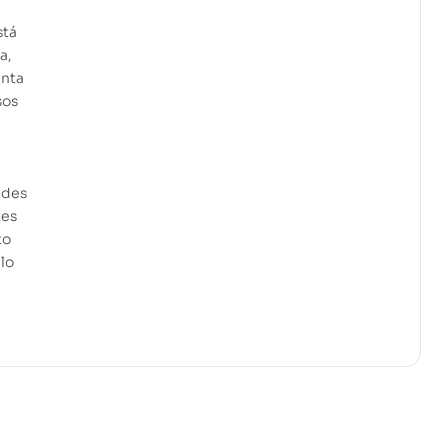
stá
a,
enta
sos
ades
tes
to
lo