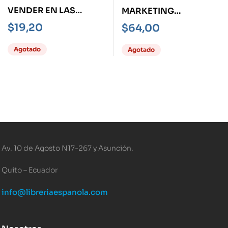
VENDER EN LAS
MARKETING
PLATAFORMAS
ESTRATÉGICO
$
19,20
$
64,00
DIGITALES
Agotado
Agotado
Av. 10 de Agosto N17-267 y Asunción.
Quito – Ecuador
info@libreriaespanola.com