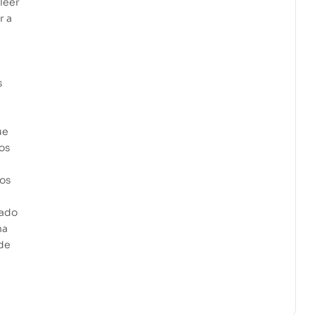
leer
r a
s
ue
los
tos
cado
na
 de