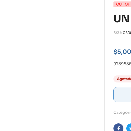
OUT OF
UN
SKU:
050
$
5,0
978958
Agotad
Categori