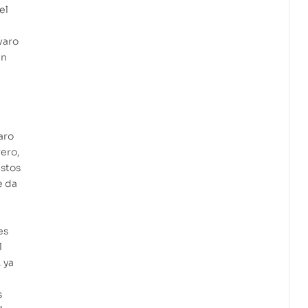
el
lvaro
un
aro
rero,
estos
e da
es
l
, ya
s