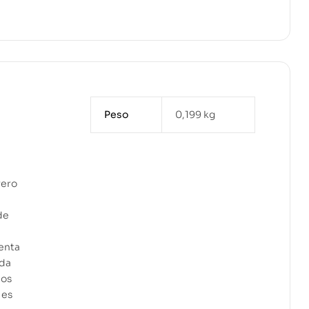
Peso
0,199 kg
n
rero
de
venta
ida
nos
 es