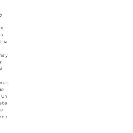
 y
 e
da
a ha
na y
r
tá
bros:
io
, Un
ueba
ue
e no