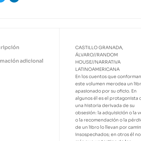
ook
Twitter
Linkedin
ripción
CASTILLO GRANADA,
ÁLVARO//RANDOM
rmación adicional
HOUSE//NARRATIVA
LATINOAMERICANA
En los cuentos que conforma
este volumen merodea un lib
apasionado por su oficio. En
algunos él es el protagonista 
una historia derivada de su
obsesión: la adquisición o la 
o la recomendación o la pérd
de un libro lo llevan por cami
insospechados; en otros él no