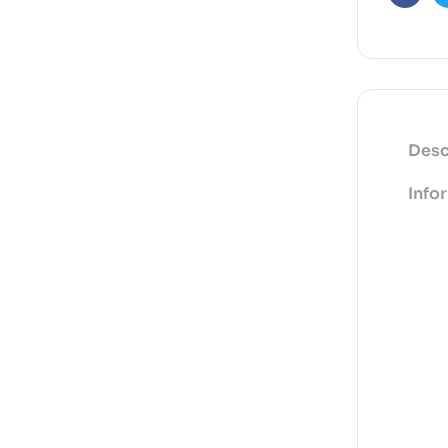
Faceb
Desc
Info