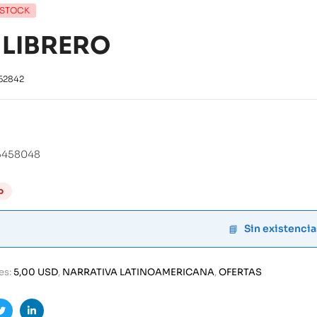
 STOCK
 LIBRERO
52842
0
5458048
o
Sin existencia
es:
5,00 USD
,
NARRATIVA LATINOAMERICANA
,
OFERTAS