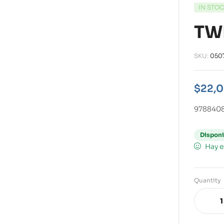
IN STO
TW
SKU:
050
$
22,
978840
Disponi
Hay e
Quantity