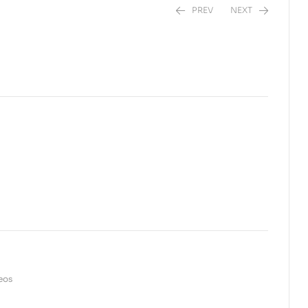
PREV
NEXT
$
36,50
$
5,99
seos