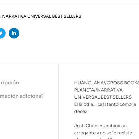
:
NARRATIVA UNIVERSAL BEST SELLERS
ook
Twitter
Linkedin
ripción
HUANG, ANA//CROSS BOOKS
PLANETA//NARRATIVA
rmación adicional
UNIVERSAL BEST SELLERS
Él la odia… casi tanto como la
desea.
Josh Chen es ambicioso,
arrogante y no se le resiste