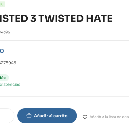
CK
ISTED 3 TWISTED HATE
74396
00
8278948
ble
xistencias
Añadir al carrito
Añadir a la lista de de