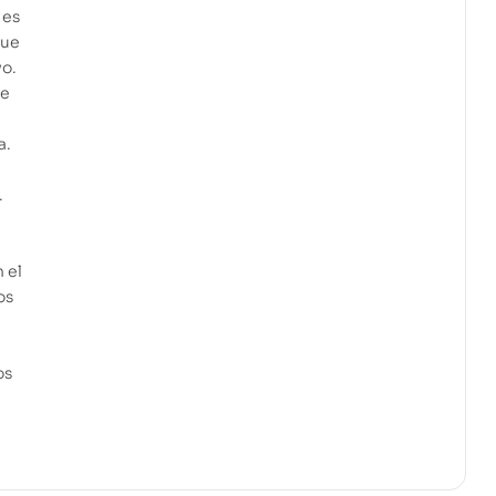
 es
que
vo.
se
a.
.
 el
os
os