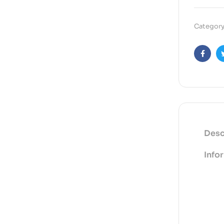
Category
Faceb
Desc
Info