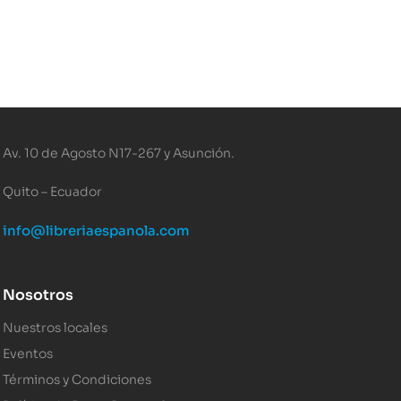
Av. 10 de Agosto N17-267 y Asunción.
Quito – Ecuador
info@libreriaespanola.com
Nosotros
Nuestros locales
Eventos
Términos y Condiciones