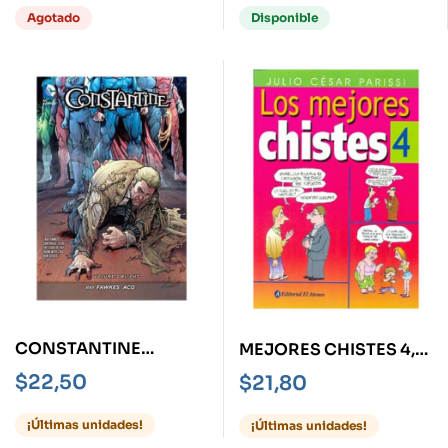
Agotado
Disponible
CONSTANTINE
MEJORES CHISTES 4,
VOLUME 2 -THE NEW
LOS
$
22,50
$
21,80
52-
¡Últimas unidades!
¡Últimas unidades!