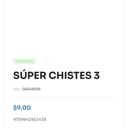
IN STOCK
SÚPER CHISTES 3
SKU:
05048599
$
9,00
9789942953438