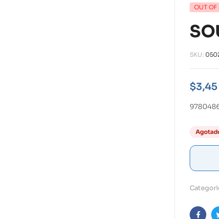
OUT OF
SO
SKU:
050
$
3,45
978048
Agotad
Categori