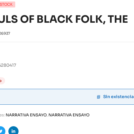
 STOCK
ULS OF BLACK FOLK, THE
26937
6280417
o
Sin existencia
es:
NARRATIVA ENSAYO
,
NARRATIVA ENSAYO