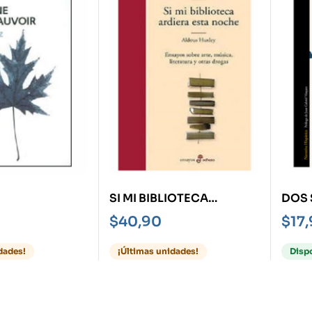
SI MI BIBLIOTECA
DOS 
ARDIERA ESTA NOCHE -
DIAL
$
40,90
$
17
ENSAYOS SOBRE ARTE,
NOVE
MÚSICA, LITERATURA Y
LATI
dades!
¡Últimas unidades!
Disp
OTRAS DROGAS