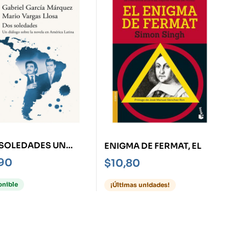
SOLEDADES UN
ENIGMA DE FERMAT, EL
OGO SOBRE LA
,90
$
10,80
LA EN AMÉRICA
NA
onible
¡Últimas unidades!