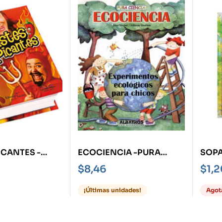
ICANTES -
ECOCIENCIA -PURA
SOPA
S-
CIENCIA-
-100
$
8,46
$
1,
¡Últimas unidades!
Agot