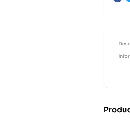
Faceb
Desc
Info
Produc