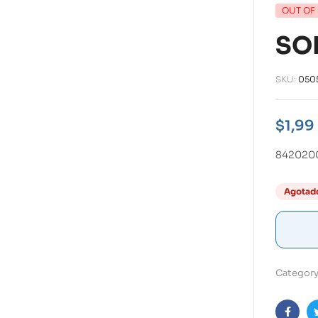
OUT OF
SO
SKU:
050
$
1,99
842020
Agotad
Category