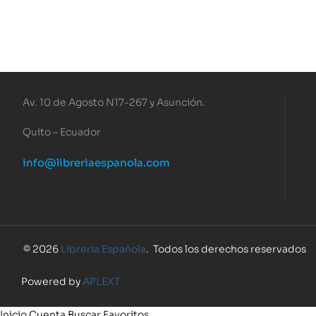
Av. 10 de Agosto N17-267 y Asunción.
Quito – Ecuador
info@libreriaespanola.com
© 2026
Librería Española
. Todos los derechos reservados
Powered by
APLEXT
Inicio
Cuenta
Buscar
Favoritos