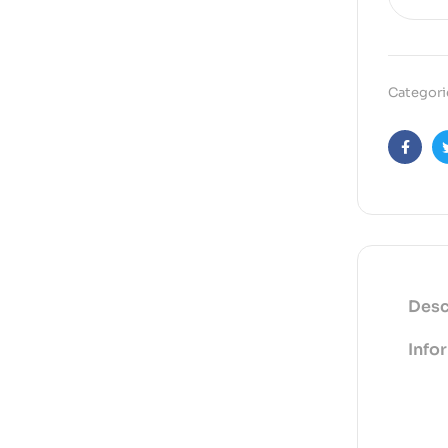
Categori
Faceb
Desc
Info