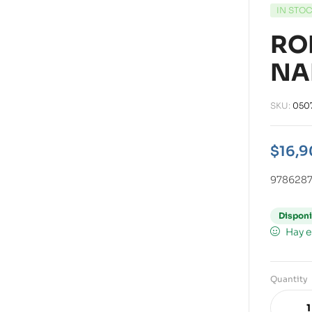
IN STO
RO
NA
SKU:
050
$
16,9
978628
Disponi
Hay e
Quantity