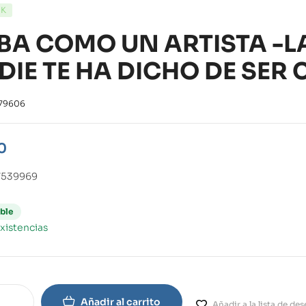
CK
BA COMO UN ARTISTA -L
DIE TE HA DICHO DE SER 
79606
0
7539969
ble
xistencias
Añadir al carrito
Añadir a la lista de de