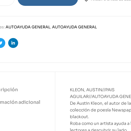
es:
AUTOAYUDA GENERAL
,
AUTOAYUDA GENERAL
ook
Twitter
Linkedin
ripción
KLEON, AUSTIN//PAIS
AGUILAR//AUTOAYUDA GEN
rmación adicional
De Austin Kleon, el autor de la
colección de poesía Newspa
blackout.
Roba como un artista ayuda a 
lectores a descubrir su lado