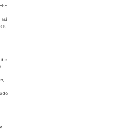
ucho
 así
as,
ribe
a
s,
tado
la