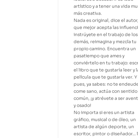
artístico y a tener una vida m
más creativa.
Nada es original, dice el autor,
que mejor acepta las influenci
instrúyete en el trabajo de los
demás, reimagina y mezcla tu
propio camino. Encuentra un
pasatiempo que ames y
conviértelo en tu trabajo: esc
el libro que te gustaría leer y l
película que te gustaría ver. Y
pues, ya sabes: no te endeude
come sano, actúa con sentido
común, ¡y atrévete a ser aven
y osado!
No importa si eres un artista
gráfico, musical o de óleo, un
artista de algún deporte, un
escritor, pintor o diseñador… 