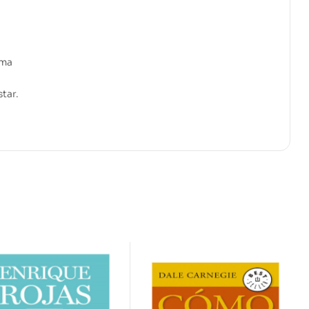
rma
tar.