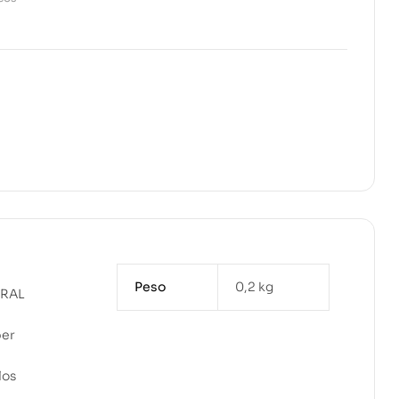
Peso
0,2 kg
ERAL
per
los