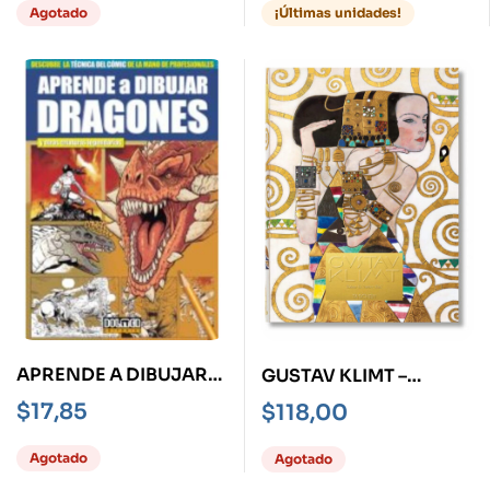
Agotado
¡Últimas unidades!
APRENDE A DIBUJAR
GUSTAV KLIMT –
DRAGONES
OBRAS COMPLETAS -
$
17,85
$
118,00
TD-
Agotado
Agotado