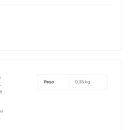
S
Peso
0,35 kg
L
y
tu
r