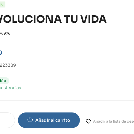
CK
VOLUCIONA TU VIDA
76976
9
8223389
ble
xistencias
Añadir al carrito
Añadir a la lista de de