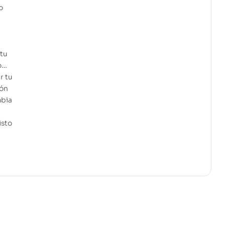
o
 tu
to…
r tu
ión
mbia
isto