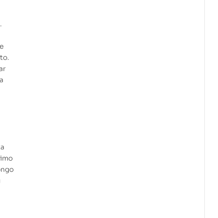
.
ue
to.
ar
a
ta
ximo
ongo
g