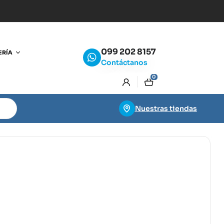
099 202 8157
ERÍA
Contáctanos
0
Nuestras tiendas