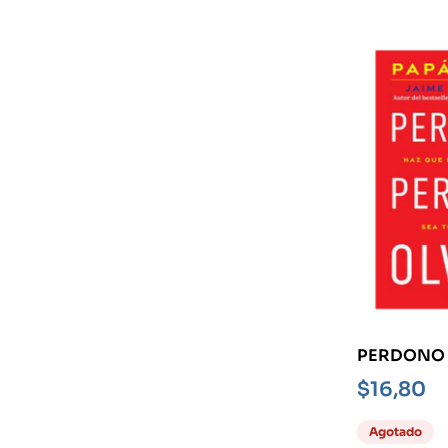
PERDONO 
OLVIDO -H
$
16,80
INTERIOR 
PRIORIDA
Agotado