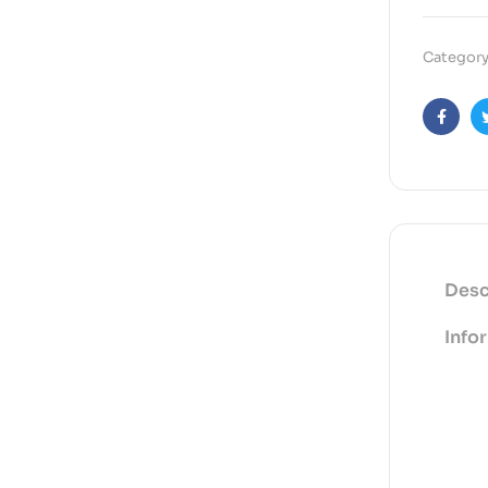
Category
Faceb
Desc
Info