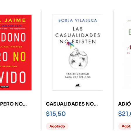
PERO NO
CASUALIDADES NO
ADIÓ
AZ QUE LA PAZ
EXISTEN, LAS -
BUSC
$
15,50
$
21
SEA TU
ESPIRITUALIDAD PARA
RAZ
D-
ESCÉPTICOS-
Agotado
Agot