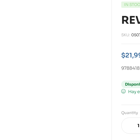
IN STO
RE
SKU:
050
$
21,9
978841
Disponi
Hay e
Quantity