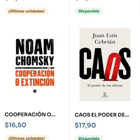
RACISMO
DESARROLLO
HUMANO-
¡Últimas unidades!
Disponible
COOPERACIÓN O
CAOS EL PODER DE
EXTINCIÓN
LOS IDIOTAS
$
16,50
$
17,90
¡Últimas unidades!
Disponible