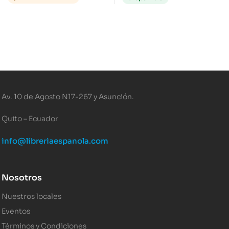
Av. 10 de Agosto N17-267 y Asunción.
Quito – Ecuador
info@libreriaespanola.com
Nosotros
Nuestros locales
Eventos
Términos y Condiciones