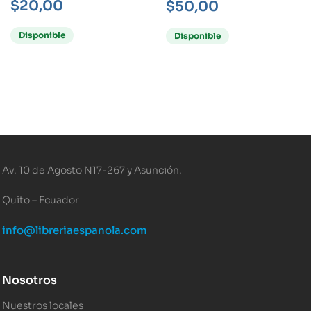
$
20,00
$
50,00
Disponible
Disponible
Av. 10 de Agosto N17-267 y Asunción.
Quito – Ecuador
info@libreriaespanola.com
Nosotros
Nuestros locales