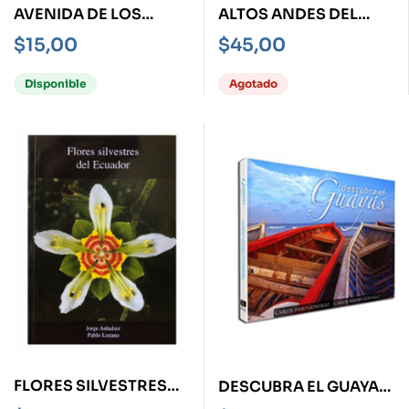
AVENIDA DE LOS
ALTOS ANDES DEL
VOLCANES ECUADOR
ECUADOR, LOS. -
$
15,00
$
45,00
BILLINGÜE-
Disponible
Agotado
FLORES SILVESTRES
DESCUBRA EL GUAYAS
DEL ECUADOR -RUST-
-TD-