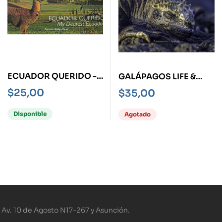
ECUADOR QUERIDO -
GALÁPAGOS LIFE &
TD- ESP-ING
EVOLUTION -TD- -
$
25,00
$
35,00
BOLS-
Disponible
Agotado
Av. 10 de Agosto N17-267 y Asunción.