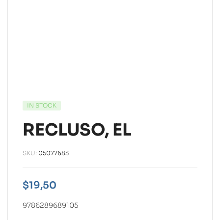
IN STOCK
RECLUSO, EL
SKU:
05077683
$
19,50
9786289689105