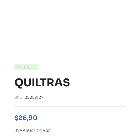
IN STOCK
QUILTRAS
SKU:
05058107
$
26,90
9788494909542