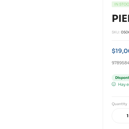
IN STO
PI
SKU:
050
$
19,0
9789584
Disponi
Hay e
Quantity