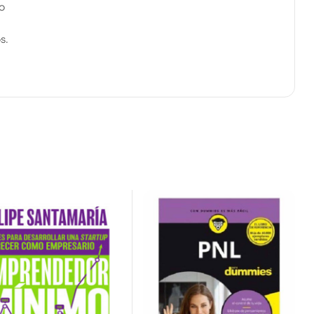
to
s.