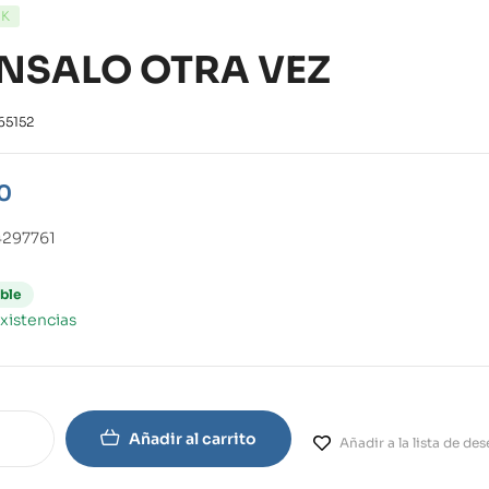
CK
ENSALO OTRA VEZ
65152
0
297761
ble
xistencias
Añadir al carrito
Añadir a la lista de de