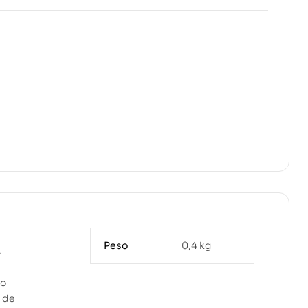
Peso
0,4 kg
A
do
 de