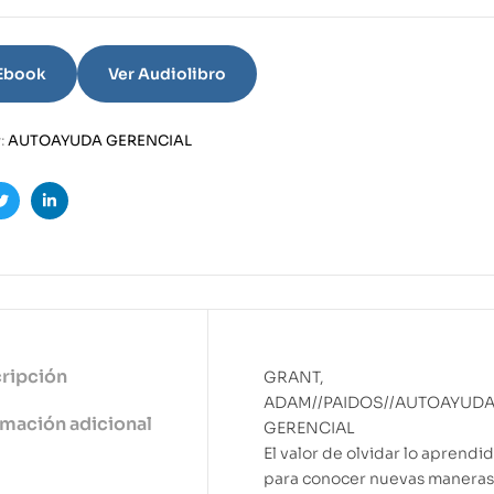
 Ebook
Ver Audiolibro
:
AUTOAYUDA GERENCIAL
ook
Twitter
Linkedin
ripción
GRANT,
ADAM//PAIDOS//AUTOAYUD
rmación adicional
GERENCIAL
El valor de olvidar lo aprendi
para conocer nuevas maneras