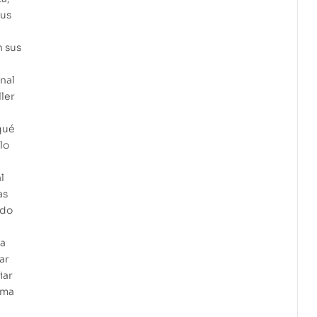
sus
n sus
onal
ler
qué
lo
l
as
ado
ra
ar
iar
ima