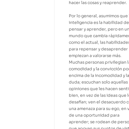
hacer las cosas y reaprender.
Por lo general, asumimos que 
inteligencia es la habilidad de
pensar y aprender, pero en u
mundo que cambia rápidame
como el actual, las habilidade
para repensar y desaprender
empiezan a valorarse más.
Muchas personas privilegian l
comodidad y la convicción po
encima de la incomodidad y l
duda; escuchan solo aquellas
opiniones que les hacen senti
bien, en vez de las ideas que 
desafían; ven el desacuerdo
una amenaza para su ego, en 
de una oportunidad para
aprender; se rodean de pers
que apoyan sus puntos de vist