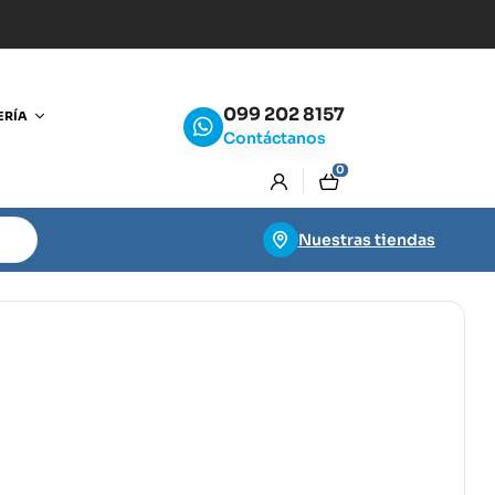
099 202 8157
ERÍA
Contáctanos
0
Nuestras tiendas