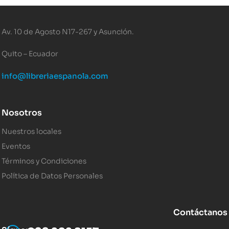
Av. 10 de Agosto N17-267 y Asunción.
Quito – Ecuador
info@libreriaespanola.com
Nosotros
Nuestros locales
Eventos
Términos y Condiciones
Política de Datos Personales
Contáctanos