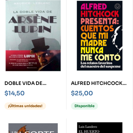
DOBLE VIDA DE
ALFRED HITCHCOCK
ARSENE LUPIN, LA
PRESENTA: CUENTOS
$
14,50
$
25,00
QUE MI MADRE NUNCA
ME CONTO-
¡Últimas unidades!
Disponible