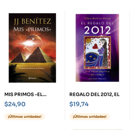
MIS PRIMOS -EL
REGALO DEL 2012, EL
SUCESO MÁS
$
24,90
$
19,74
IMPORTANTE DE LA
HISTORIA-
¡Últimas unidades!
¡Últimas unidades!