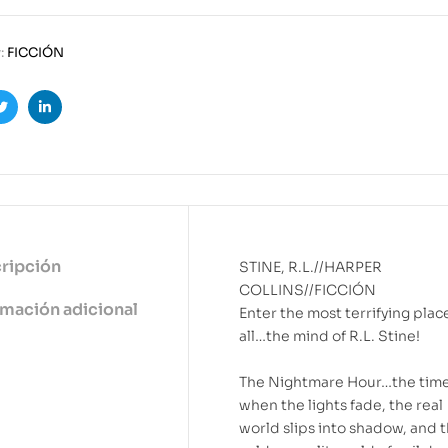
:
FICCIÓN
ook
Twitter
Linkedin
ripción
STINE, R.L.//HARPER
COLLINS//FICCIÓN
rmación adicional
Enter the most terrifying plac
all…the mind of R.L. Stine!
The Nightmare Hour…the tim
when the lights fade, the real
world slips into shadow, and 