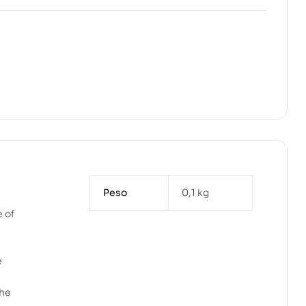
Peso
0,1 kg
e of
e
the