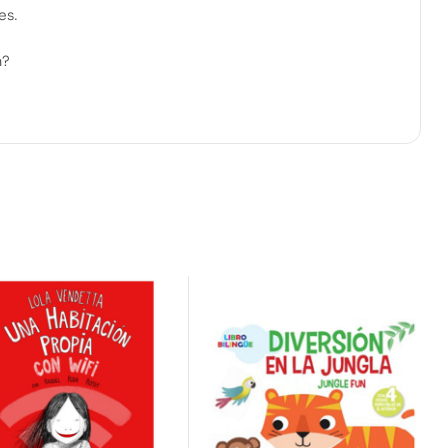
es.
m?