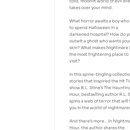
cold, moonlit world of evil d
takes over your mind.
What horror awaits a boy who
to spend Halloween in a
darkened hospital? How do y
outwit a ghost who wants you
skin? What makes Nightmare 
the most frightening place to
visit?
In this spine-tingling collectio
stories that inspired the hit T
show R.L. Stine’s The Hauntin
Hour, bestselling author R.L. 
spins a web of terror that will
you in the world of nightmare
And there’s more… In Nightm
Hour, the author shares the