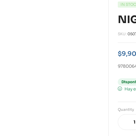
IN STO
NI
SKU:
050
$
9,9
978006
Disponi
Hay e
Quantity