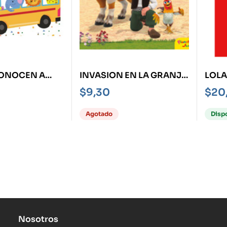
ONOCEN A
INVASION EN LA GRANJA
LOLA
ULOS, LOS -
-LA GRANJA DE ZENÓN-
HABI
$
9,30
$
20
INGÜE-
CON 
Agotado
Disp
Nosotros