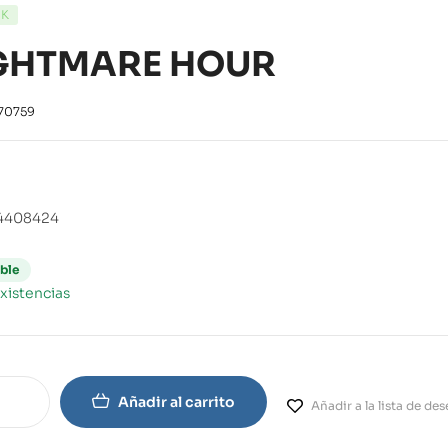
CK
GHTMARE HOUR
70759
0
4408424
ble
xistencias
Añadir al carrito
Añadir a la lista de de