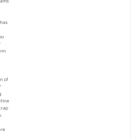
reams
 has
ou
r
Inn
n of
V
g
Stine
 trap
s.
are