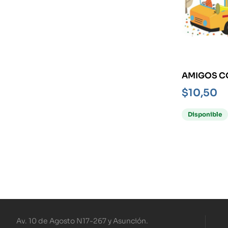
AMIGOS C
LOS VEHÍC
$
10,50
LIBRO BIL
Disponible
Av. 10 de Agosto N17-267 y Asunción.