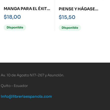
MANGA PARA EL ÉXITO
PIENSE Y HÁGASE
-GESTIÓN DE CAMBIO-
RICO -LA GUÍA-
$
18,00
$
15,50
Disponible
Disponible
Av. 10 de Agosto N17-267 y Asunción.
Quito – Ecuador
info@libreriaespanola.com