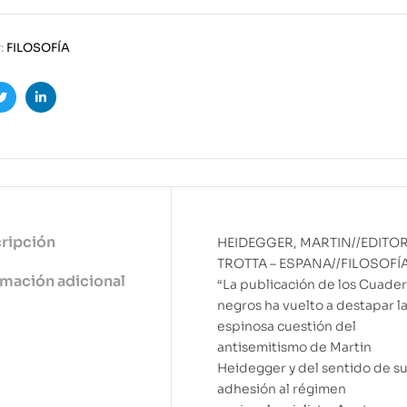
:
FILOSOFÍA
ook
Twitter
Linkedin
ripción
HEIDEGGER, MARTIN//EDITOR
TROTTA – ESPANA//FILOSOFÍ
rmación adicional
“La publicación de los Cuade
negros ha vuelto a destapar l
espinosa cuestión del
antisemitismo de Martin
Heidegger y del sentido de s
adhesión al régimen