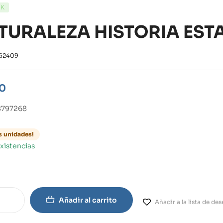
CK
TURALEZA HISTORIA EST
62409
80
8797268
s unidades!
xistencias
Añadir al carrito
Añadir a la lista de de