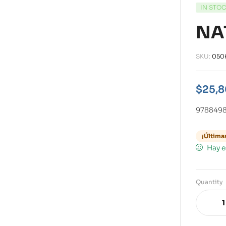
IN STO
NA
SKU:
050
$
25,
978849
¡Última
Hay e
Quantity