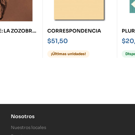
: LA ZOZOBRA
CORRESPONDENCIA
PLUR
ENTE
MUND
$
51,50
$
20
¡Últimas unidades!
Disp
Nosotros
Nuestros locales