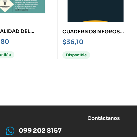
ALIDAD DEL
CUADERNOS NEGROS
O, LA
REFLEXIONES XII-XV
,80
$
36,10
onible
Disponible
Contáctanos
099 202 8157