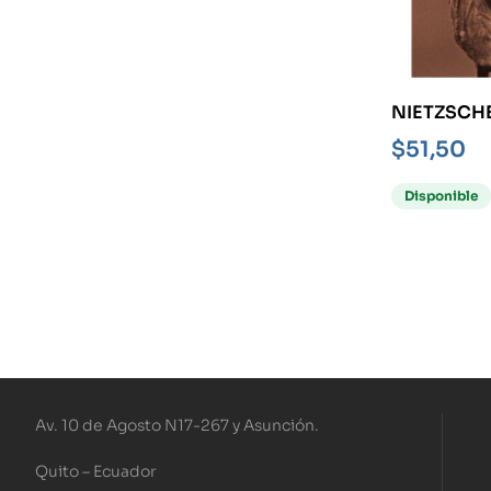
NIETZSCHE
DEL PRES
$
51,50
Disponible
Av. 10 de Agosto N17-267 y Asunción.
Quito – Ecuador