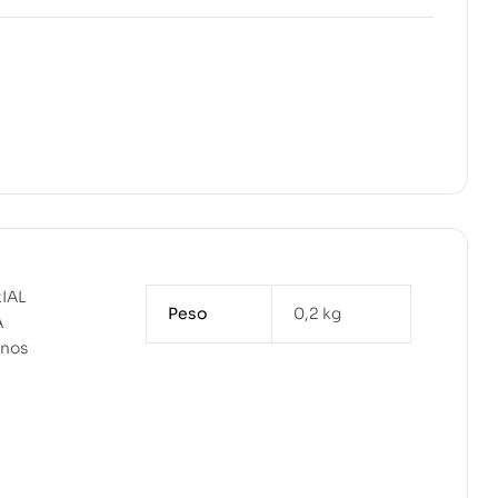
IAL
Peso
0,2 kg
A
rnos
a
u