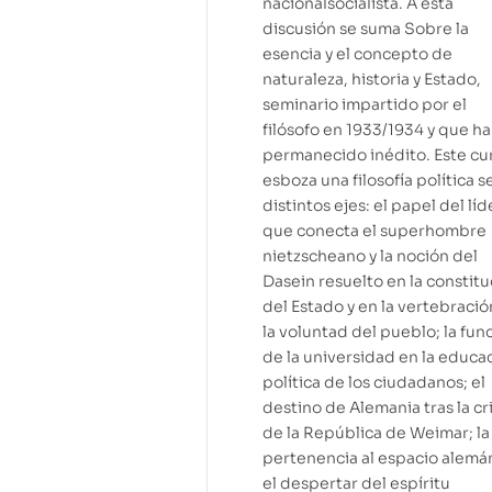
nacionalsocialista. A esta
discusión se suma Sobre la
esencia y el concepto de
naturaleza, historia y Estado,
seminario impartido por el
filósofo en 1933/1934 y que h
permanecido inédito. Este cu
esboza una filosofía política 
distintos ejes: el papel del líd
que conecta el superhombre
nietzscheano y la noción del
Dasein resuelto en la constit
del Estado y en la vertebraci
la voluntad del pueblo; la fun
de la universidad en la educa
política de los ciudadanos; el
destino de Alemania tras la cri
de la República de Weimar; la
pertenencia al espacio alemán
el despertar del espíritu