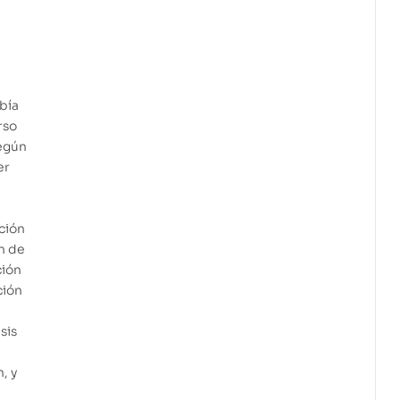
abía
rso
según
er
ución
ón de
ción
ción
sis
, y