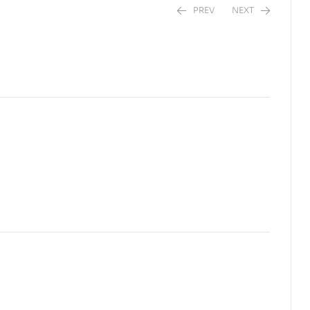
PREV
NEXT
$
36,50
$
5,99