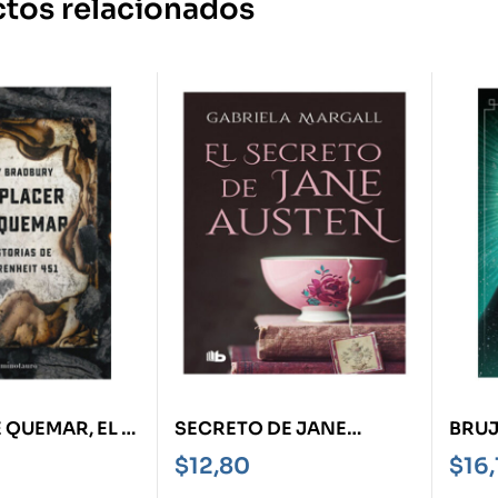
tos relacionados
 QUEMAR, EL -
SECRETO DE JANE
BRUJ
 DE
AUSTEN, EL
BROO
$
12,80
$
16
T 451-