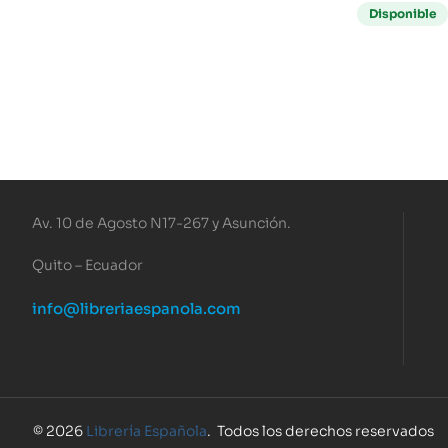
Disponible
Av. 10 de Agosto N17-267 y Asunción.
Quito – Ecuador
info@libreriaespanola.com
© 2026
Librería Española
. Todos los derechos reservados