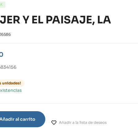
CK
ER Y EL PAISAJE, LA
26586
0
6834156
s unidades!
xistencias
Añadir al carrito
Añadir a la lista de deseos