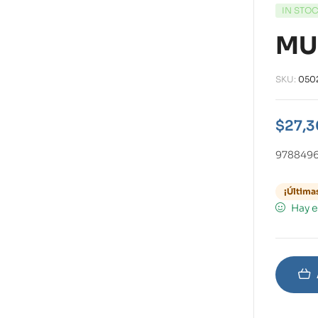
IN STO
MUJ
SKU:
050
$
27,3
978849
¡Última
Hay e