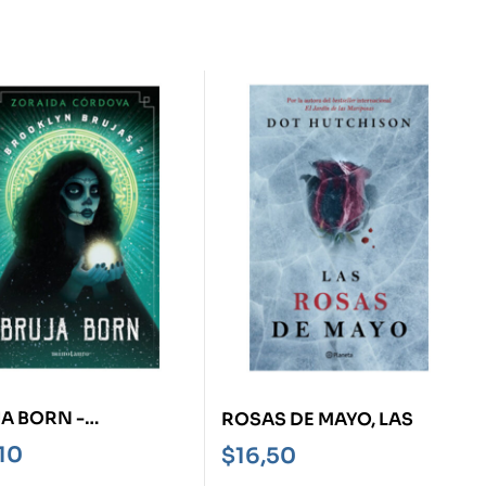
A BORN -
ROSAS DE MAYO, LAS
KLYN BRUJAS 2-
,10
$
16,50