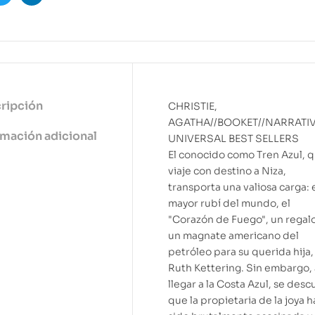
ook
Twitter
Linkedin
ripción
CHRISTIE,
AGATHA//BOOKET//NARRATI
rmación adicional
UNIVERSAL BEST SELLERS
El conocido como Tren Azul, 
viaje con destino a Niza,
transporta una valiosa carga: 
mayor rubí del mundo, el
"Corazón de Fuego", un regal
un magnate americano del
petróleo para su querida hija,
Ruth Kettering. Sin embargo, 
llegar a la Costa Azul, se des
que la propietaria de la joya h