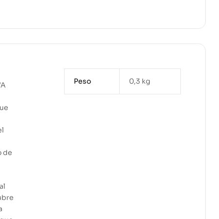
Peso
0,3 kg
VA
que
el
o de
al
cubre
a