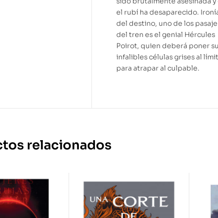
sido brutalmente asesinada y
el rubí ha desaparecido. Ironí
del destino, uno de los pasaj
del tren es el genial Hércules
Poirot, quien deberá poner s
infalibles células grises al lími
para atrapar al culpable.
tos relacionados