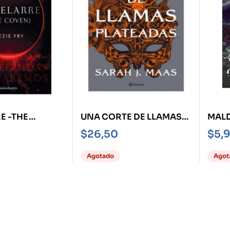
E -THE
UNA CORTE DE LLAMAS
MALD
PLATEADAS
MEDU
$
26,50
$
5,
Agotado
Agot