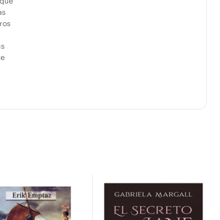
 que
as
eros
us
te