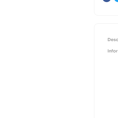
Faceb
Desc
Info