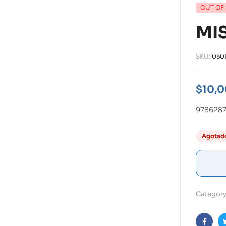
OUT OF
MIS
SKU:
050
$
10,
9786287
Agotad
Category