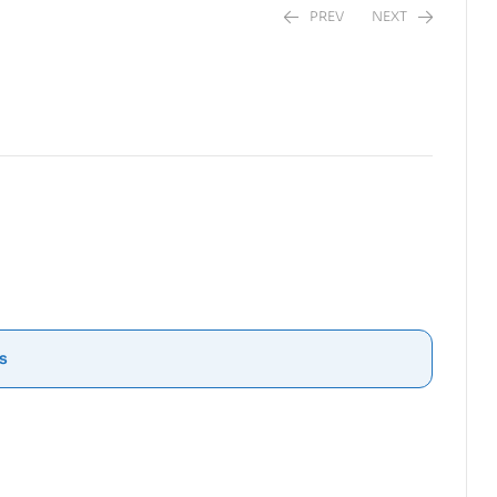
PREV
NEXT
$
36,50
$
5,99
s