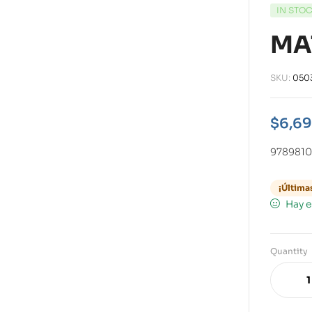
IN STO
MA
SKU:
050
$
6,69
978981
¡Última
Hay e
Quantity