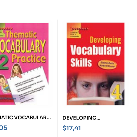
ATIC VOCABULARY
DEVELOPING
ACTICE
VOCABULARY SKILLS 4
,05
$
17,41