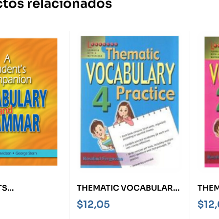
tos relacionados
TS
THEMATIC VOCABULARY
THEM
ON
4 PRACTICE
2 PR
$
12,05
$
12
RY AND