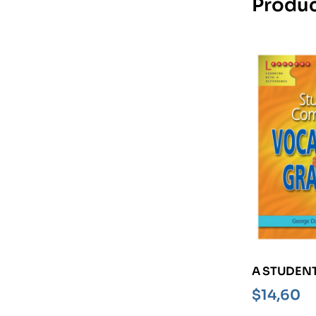
Produc
A STUDEN
COMPANI
$
14,60
VOCABULA