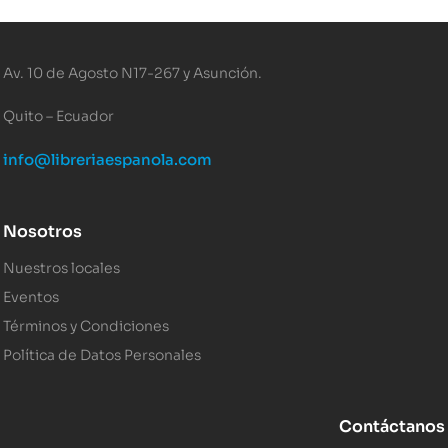
Av. 10 de Agosto N17-267 y Asunción.
Quito – Ecuador
info@libreriaespanola.com
Nosotros
Nuestros locales
Eventos
Términos y Condiciones
Política de Datos Personales
Contáctanos