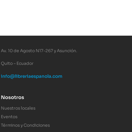
Av. 10 de Agosto N17-267 y Asunción.
Quito – Ecuador
info@libreriaespanola.com
Nosotros
Nuestros locales
Eventos
Términos y Condiciones