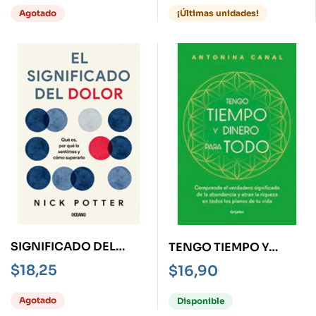
EL DOLOR Y LA
Agotado
¡Últimas unidades!
PÉRDIDA
SIGNIFICADO DEL
TENGO TIEMPO Y
DOLOR, EL
DINERO PARA TODO
$
18,25
$
16,90
Agotado
Disponible