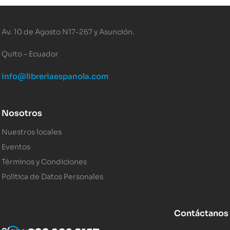
Av. 10 de Agosto N17-267 y Asunción.
Quito – Ecuador
info@libreriaespanola.com
Nosotros
Nuestros locales
Eventos
Términos y Condiciones
Política de Datos Personales
Contáctanos