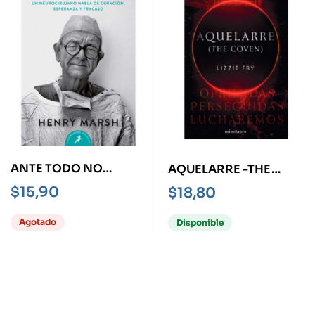
ANTE TODO NO
AQUELARRE -THE
HAGAS DAÑO -
COVEN-
$
15,90
$
18,80
BOLSILLO-
Agotado
Disponible