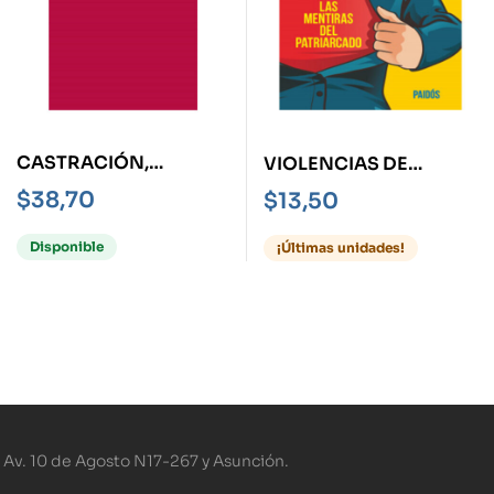
CASTRACIÓN,
VIOLENCIAS DE
SIMBOLIZACIONES -
GENERO LAS
$
38,70
$
13,50
PROBLEMÁTICAS 2-
MENTIRAS DEL
PATRIARCADO
Disponible
¡Últimas unidades!
Av. 10 de Agosto N17-267 y Asunción.