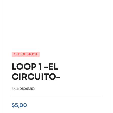
OUT OF STOCK
LOOP 1 -EL
CIRCUITO-
SKU:
05061252
$
5,00