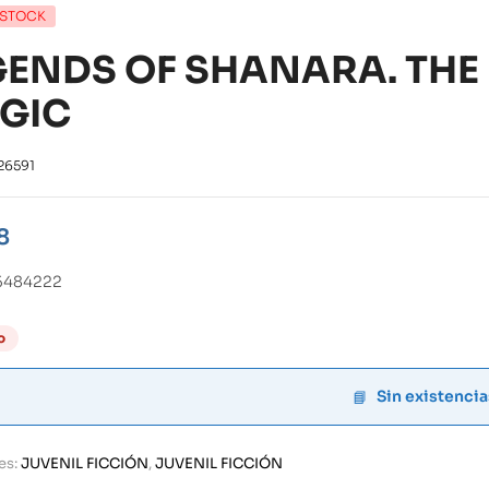
 STOCK
GENDS OF SHANARA. THE
GIC
26591
8
5484222
o
Sin existencia
es:
JUVENIL FICCIÓN
,
JUVENIL FICCIÓN