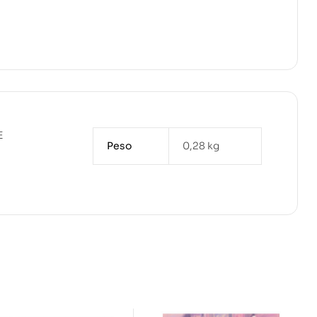
E
Peso
0,28 kg