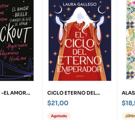
 -EL AMOR
CICLO ETERNO DEL
ALAS
UANDO SE
EMPERADOR, EL
$
21,00
$
18
LUZ-
Agotado
¡Últ