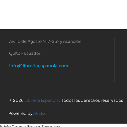
Av. 10 de Agosto N17-267 y Asunción.
Quito – Ecuador
info@libreriaespanola.com
© 2026
Librería Española
. Todos los derechos reservados
Powered by
APLEXT
Inicio
Cuenta
Buscar
Favoritos