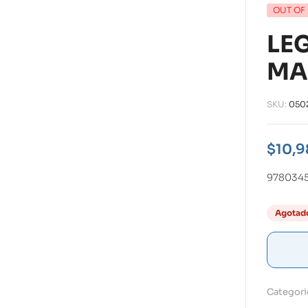
OUT OF
LE
MA
SKU:
050
$
10,9
978034
Agotad
Categori