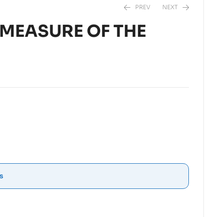
PREV
NEXT
 MEASURE OF THE
$
15,00
$
12,90
s