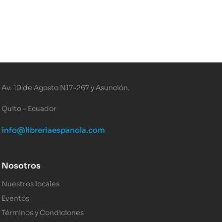
Av. 10 de Agosto N17-267 y Asunción.
Quito – Ecuador
info@libreriaespanola.com
Nosotros
Nuestros locales
Eventos
Términos y Condiciones