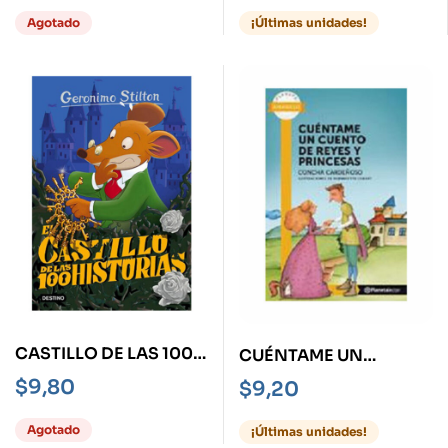
AÑOS
Agotado
¡Últimas unidades!
CASTILLO DE LAS 100
CUÉNTAME UN
HISTORIAS, EL
CUENTO DE REYES Y
$
9,80
$
9,20
PRINCESAS -PL AMA 6
AÑOS
Agotado
¡Últimas unidades!