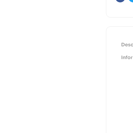
Faceb
Desc
Info