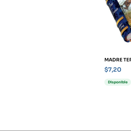
MADRE TER
REFLEXION
$
7,20
ALMA- MI
Disponible