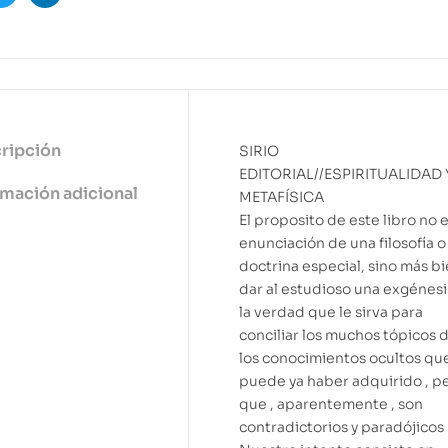
ook
Twitter
Linkedin
ripción
SIRIO
EDITORIAL//ESPIRITUALIDAD 
rmación adicional
METAFÍSICA
El proposito de este libro no e
enunciación de una filosofía o
doctrina especial, sino más b
dar al estudioso una exgénesi
la verdad que le sirva para
conciliar los muchos tópicos 
los conocimientos ocultos qu
puede ya haber adquirido , p
que , aparentemente , son
contradictorios y paradójicos 