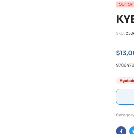
OUT OF
KY
SKU:
050
$
13,0
978847
Agotad
Category