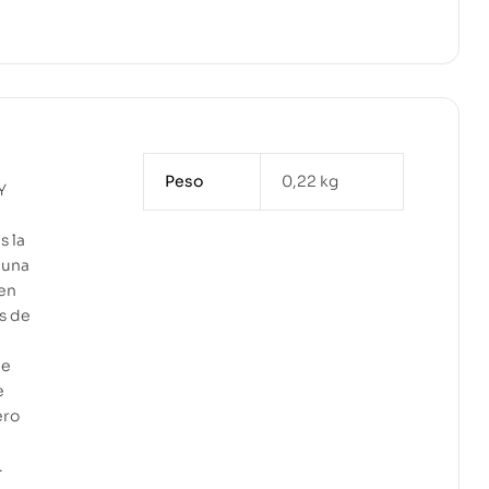
Peso
0,22 kg
Y
s la
 una
ien
s de
de
e
ero
.