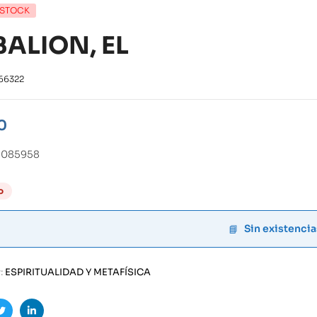
 STOCK
BALION, EL
66322
0
8085958
o
Sin existencia
:
ESPIRITUALIDAD Y METAFÍSICA