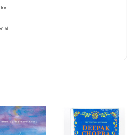
dor
n al